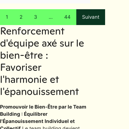
1
2
3
…
44
Suivant
Renforcement
d'équipe axé sur le
bien-être :
Favoriser
l'harmonie et
l'épanouissement
Promouvoir le Bien-Être par le Team
Building : Équilibrer
l'Épanouissement Individuel et
Collectif
Le team building devient