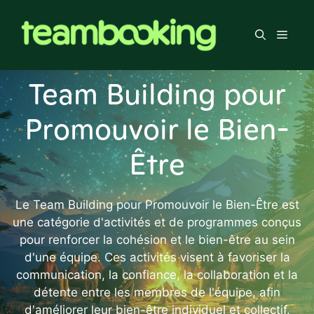
Aller
au
Men
contenu
Team Building pour
Promouvoir le Bien-
Être
Le Team Building pour Promouvoir le Bien-Être est
une catégorie d'activités et de programmes conçus
pour renforcer la cohésion et le bien-être au sein
d'une équipe. Ces activités visent à favoriser la
communication, la confiance, la collaboration et la
détente entre les membres de l'équipe, afin
d'améliorer leur bien-être individuel et collectif.