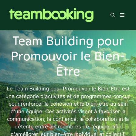
Aller
au
Men
contenu
Team Building pour
Promouvoir le Bien-
Être
Le Team Building pour Promouvoir le Bien-Être est
une catégorie d'activités et de programmes conçus
pour renforcer la cohésion et le bien-être au sein
d'une équipe. Ces activités visent à favoriser la
communication, la confiance, la collaboration et la
détente entre les membres de l'équipe, afin
d'améliorer leur bien-être individuel et collectif.