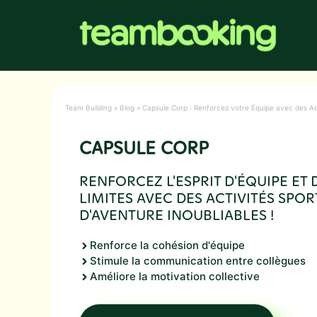
Aller
au
contenu
Team Building
»
Blog
»
Capsule.Corp : Renforcez votre Équipe avec des Ac
CAPSULE CORP
RENFORCEZ L'ESPRIT D'ÉQUIPE ET
LIMITES AVEC DES ACTIVITÉS SPOR
D'AVENTURE INOUBLIABLES !
Renforce la cohésion d'équipe
Stimule la communication entre collègues
Améliore la motivation collective