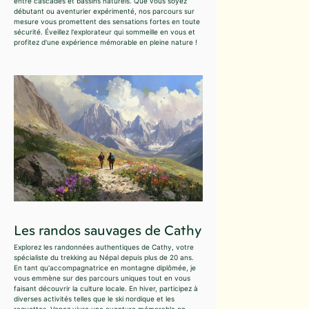
entre cascades et bassins naturels. Que vous soyez
débutant ou aventurier expérimenté, nos parcours sur
mesure vous promettent des sensations fortes en toute
sécurité. Éveillez l'explorateur qui sommeille en vous et
profitez d'une expérience mémorable en pleine nature !
Les randos sauvages de Cathy
Explorez les randonnées authentiques de Cathy, votre
spécialiste du trekking au Népal depuis plus de 20 ans.
En tant qu'accompagnatrice en montagne diplômée, je
vous emmène sur des parcours uniques tout en vous
faisant découvrir la culture locale. En hiver, participez à
diverses activités telles que le ski nordique et les
raquettes. Venez vivre une aventure mémorable en