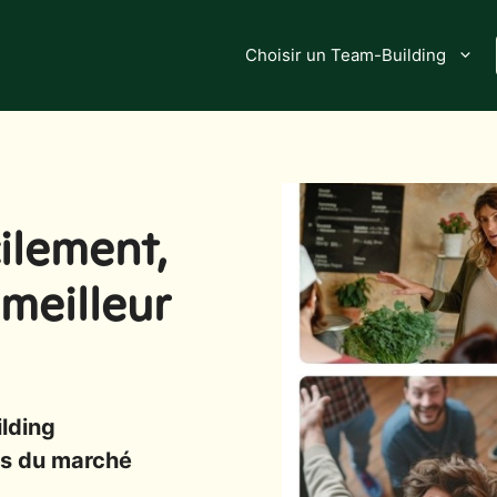
Choisir un Team-Building
ilement,
meilleur
lding
ifs du marché