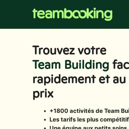
Aller
au
contenu
Trouvez votre
Team Building
fac
rapidement et au 
prix
+1800 activités de Team Bui
Les tarifs les plus compétit
Une équipe aux petits soins