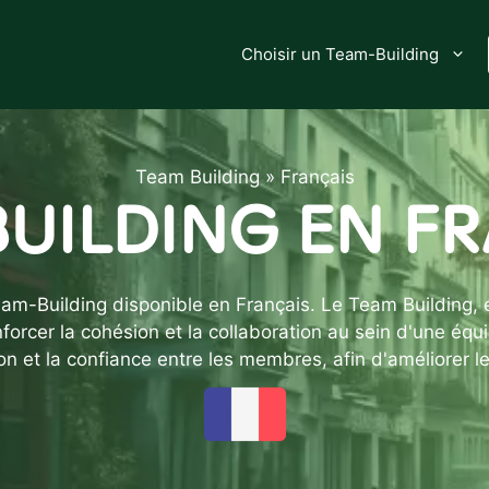
Choisir un Team-Building
Team Building
»
Français
UILDING EN F
eam-Building disponible en Français. Le Team Building,
nforcer la cohésion et la collaboration au sein d'une équ
on et la confiance entre les membres, afin d'améliorer l