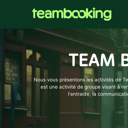
Aller
au
contenu
TEAM B
Nous vous présentons les activités de T
est une activité de groupe visant à re
l'entraide, la communicati