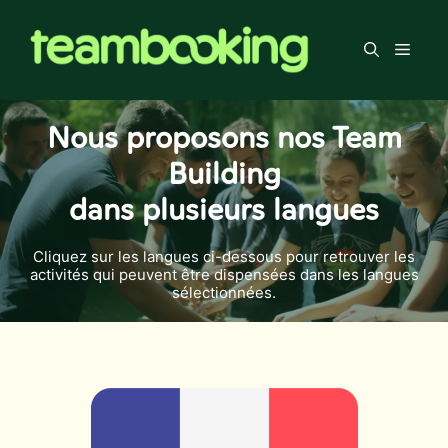
Aller
au
Men
contenu
Nous proposons nos Team
Building
dans plusieurs langues
Cliquez sur les langues ci-dessous pour retrouver les
activités qui peuvent être dispensées dans les langues
sélectionnées.