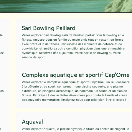
Sarl Bowling Paillard
de
Venez explorer Sarl Bowling Paillard, l'endroit parfait pour le bowling et le
fitness. Amusez-vous en famille ou entre amis tout en restant en forme
avec notre club de fitness. Participez à des moments de détente et de
convivialité, et améliorez votre condition physique dans une atmosphère
vez
dynamique. Réservez dès aujourd'hui votre partie de bowling ou votre
séance de sport !
Complexe aquatique et sportif Cap'Orne
Venez explorer le Complexe aquatique et sportif Cap'Orne : un lieu consacré
à la détente et au sport, comprenant une piscine couverte, une piscine
nos
extérieure, un plongeoir acrobatique, un hammam, un sauna et un club de
fitness. Participez à des activités diversifiées pour toute la famille et créez
des souvenirs mémorables. Rejoignez-nous pour allier bien-être et loisirs !
Aquaval
s
Venez explorer Aquaval, la piscine olympique située au centre de Nogent-le-