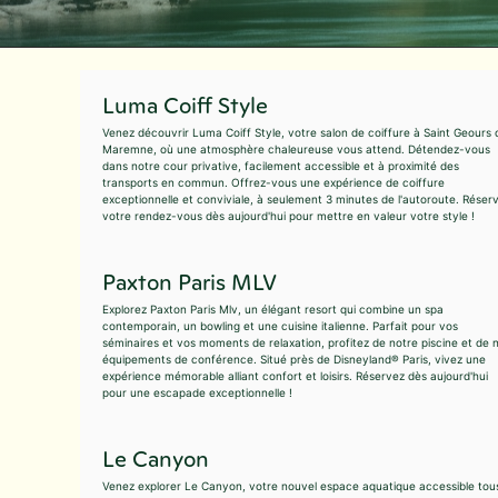
Luma Coiff Style
Venez découvrir Luma Coiff Style, votre salon de coiffure à Saint Geours 
Maremne, où une atmosphère chaleureuse vous attend. Détendez-vous
dans notre cour privative, facilement accessible et à proximité des
transports en commun. Offrez-vous une expérience de coiffure
exceptionnelle et conviviale, à seulement 3 minutes de l'autoroute. Réser
votre rendez-vous dès aujourd'hui pour mettre en valeur votre style !
Paxton Paris MLV
Explorez Paxton Paris Mlv, un élégant resort qui combine un spa
contemporain, un bowling et une cuisine italienne. Parfait pour vos
séminaires et vos moments de relaxation, profitez de notre piscine et de 
équipements de conférence. Situé près de Disneyland® Paris, vivez une
expérience mémorable alliant confort et loisirs. Réservez dès aujourd'hui
pour une escapade exceptionnelle !
Le Canyon
Venez explorer Le Canyon, votre nouvel espace aquatique accessible tou