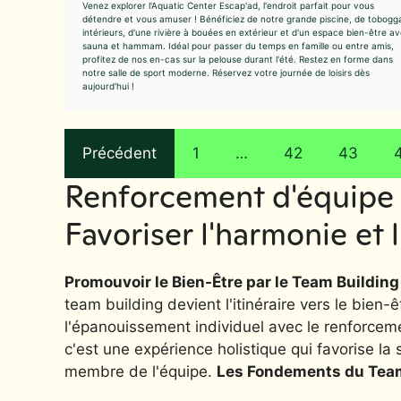
Venez explorer l'Aquatic Center Escap'ad, l'endroit parfait pour vous
détendre et vous amuser ! Bénéficiez de notre grande piscine, de tobogg
intérieurs, d'une rivière à bouées en extérieur et d'un espace bien-être a
sauna et hammam. Idéal pour passer du temps en famille ou entre amis,
profitez de nos en-cas sur la pelouse durant l'été. Restez en forme dans
notre salle de sport moderne. Réservez votre journée de loisirs dès
aujourd'hui !
Précédent
1
…
42
43
Renforcement d'équipe a
Favoriser l'harmonie et
Promouvoir le Bien-Être par le Team Building 
team building devient l'itinéraire vers le bien-
l'épanouissement individuel avec le renforcemen
c'est une expérience holistique qui favorise l
membre de l'équipe.
Les Fondements du Team 