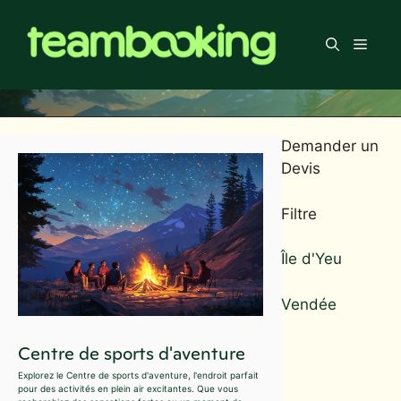
Aller
au
Men
contenu
Demander un
Devis
Filtre
Île d'Yeu
Vendée
Centre de sports d'aventure
Explorez le Centre de sports d'aventure, l'endroit parfait
pour des activités en plein air excitantes. Que vous