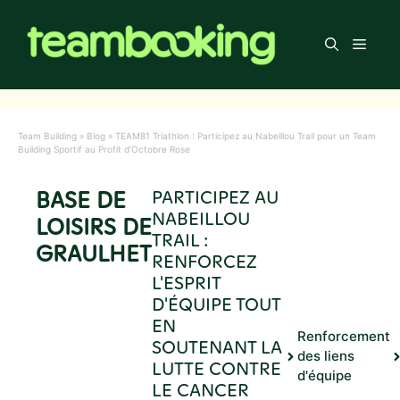
Aller
au
Men
contenu
Team Building
»
Blog
»
TEAM81 Triathlon : Participez au Nabeillou Trail pour un Team
Building Sportif au Profit d’Octobre Rose
BASE DE
PARTICIPEZ AU
NABEILLOU
LOISIRS DE
TRAIL :
GRAULHET
RENFORCEZ
L'ESPRIT
D'ÉQUIPE TOUT
EN
Renforcement
SOUTENANT LA
des liens
LUTTE CONTRE
d'équipe
LE CANCER