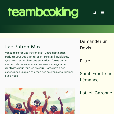
Aller
au
Men
contenu
Demander un
Lac Patron Max
Devis
Venez explorer Lac Patron Max, votre destination
parfaite pour des aventures en plein air inoubliables.
Filtre
Que vous recherchiez des sensations fortes ou un
moment de détente, nous proposons une gamme
d'activités pour tous les niveaux. Participez à des
expériences uniques et créez des souvenirs inoubliables
Saint-Front-sur-
avec nous !
Lémance
Lot-et-Garonne