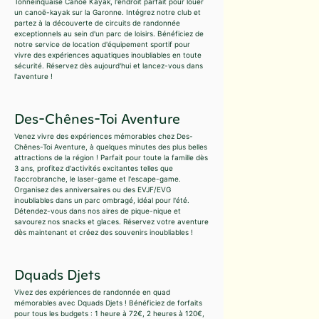
Tonneinquaise Canoe Kayak, l'endroit parfait pour louer
un canoë-kayak sur la Garonne. Intégrez notre club et
partez à la découverte de circuits de randonnée
exceptionnels au sein d'un parc de loisirs. Bénéficiez de
notre service de location d'équipement sportif pour
vivre des expériences aquatiques inoubliables en toute
sécurité. Réservez dès aujourd'hui et lancez-vous dans
l'aventure !
Des-Chênes-Toi Aventure
Venez vivre des expériences mémorables chez Des-
Chênes-Toi Aventure, à quelques minutes des plus belles
attractions de la région ! Parfait pour toute la famille dès
3 ans, profitez d'activités excitantes telles que
l'accrobranche, le laser-game et l'escape-game.
Organisez des anniversaires ou des EVJF/EVG
inoubliables dans un parc ombragé, idéal pour l'été.
Détendez-vous dans nos aires de pique-nique et
savourez nos snacks et glaces. Réservez votre aventure
dès maintenant et créez des souvenirs inoubliables !
Dquads Djets
Vivez des expériences de randonnée en quad
mémorables avec Dquads Djets ! Bénéficiez de forfaits
pour tous les budgets : 1 heure à 72€, 2 heures à 120€,