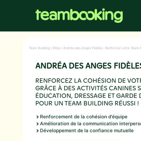
Aller
au
contenu
Team Building
»
Blog
»
Andréa des Anges Fidèles : Renforcez votre Team 
ANDRÉA DES ANGES FIDÈLE
RENFORCEZ LA COHÉSION DE VOT
GRÂCE À DES ACTIVITÉS CANINES 
ÉDUCATION, DRESSAGE ET GARDE 
POUR UN TEAM BUILDING RÉUSSI !
Renforcement de la cohésion d'équipe
Amélioration de la communication interpers
Développement de la confiance mutuelle