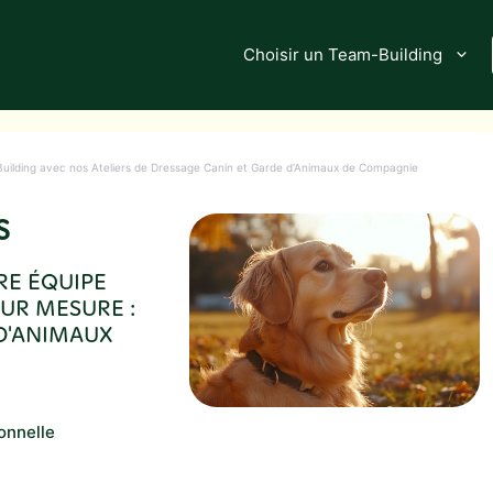
Choisir un Team-Building
Building avec nos Ateliers de Dressage Canin et Garde d’Animaux de Compagnie
S
RE ÉQUIPE
SUR MESURE :
D'ANIMAUX
onnelle