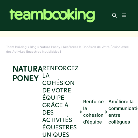
Aller
au
Men
contenu
Team Building
»
Blog
»
Natura Poney : Renforcez la Cohésion de Votre Équipe avec
des Activités Équestres Inoubliables !
NATURA
RENFORCEZ
LA
PONEY
COHÉSION
DE VOTRE
ÉQUIPE
Renforce
Améliore la
GRÂCE À
la
communicati
DES
cohésion
entre
ACTIVITÉS
d'équipe
collègues
ÉQUESTRES
UNIQUES