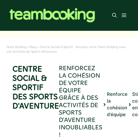
Aller
au
Men
contenu
Team Building
»
Blog
»
Centre Social & Sportif : Boostez votre Team Building avec
nos Activités de Sports d’Aventure
CENTRE
RENFORCEZ
LA COHÉSION
SOCIAL &
DE VOTRE
SPORTIF
ÉQUIPE
Renforce
St
DES SPORTS
GRÂCE À DES
la
co
D'AVENTURE
ACTIVITÉS DE
cohésion
en
SPORTS
d'équipe
co
D'AVENTURE
INOUBLIABLES
!