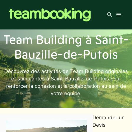
Aller
au
Men
contenu
Team Building à Saint-
Bauzille-de-Putois
Découvrez des activités de Team Building originales
et stimulantes à Saint-Bauzille-de-Putois pour
renforcer la cohésion et la collaboration au sein de
votre équipe.
Demander un
Devis