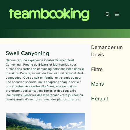
Aller
au
Men
contenu
Demander un
Swell Canyoning
Devis
Découvrez une expérience inoubliable avec Swell
Canyoning ! Proche de Béziers et Montpellier, nous
Filtre
offrons des sorties de canyoning personnalisées dans le
massif du Caroux, au sein du Parc naturel régional Haut-
Languedoc. Que ce soit en famille, entre amis ou pour
une occasion spéciale, nous adaptons chaque sortie à
Mons
vos attentes. Accessible dès 6 ans, nos excursions
promettent des sensations fortes et des souvenirs
inoubliables. Réservez dès maintenant votre journée ou
Hérault
demi-journée d'aventures, avec des photos offertes !