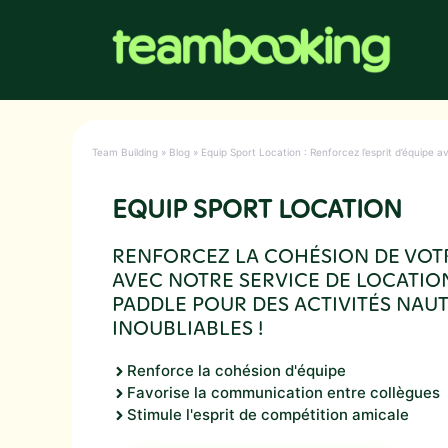
Aller
au
contenu
Team Building
»
Blog
»
Equip Sport Location : Renforcez l’esprit d’équipe 
EQUIP SPORT LOCATION
RENFORCEZ LA COHÉSION DE VOT
AVEC NOTRE SERVICE DE LOCATIO
PADDLE POUR DES ACTIVITÉS NAU
INOUBLIABLES !
Renforce la cohésion d'équipe
Favorise la communication entre collègues
Stimule l'esprit de compétition amicale