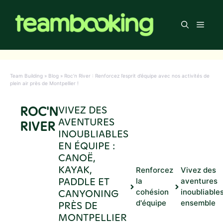
Aller
au
Men
contenu
Team Building
»
Blog
»
Roc’n River : Renforcez l’esprit d’équipe avec nos activités de
plein air près de Montpellier !
ROC'N
VIVEZ DES
AVENTURES
RIVER
INOUBLIABLES
EN ÉQUIPE :
CANOË,
KAYAK,
Renforcez
Vivez des
PADDLE ET
la
aventures
CANYONING
cohésion
inoubliable
d'équipe
ensemble
PRÈS DE
MONTPELLIER