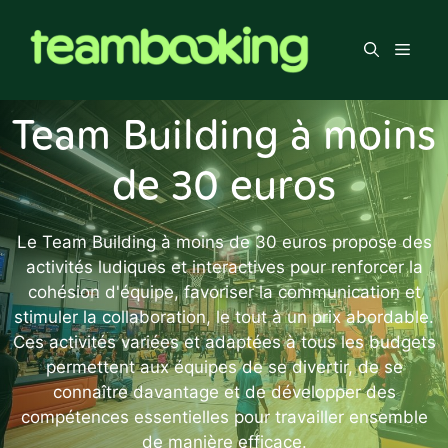
Aller
au
Men
contenu
Team Building à moins
de 30 euros
Le Team Building à moins de 30 euros propose des
activités ludiques et interactives pour renforcer la
cohésion d'équipe, favoriser la communication et
stimuler la collaboration, le tout à un prix abordable.
Ces activités variées et adaptées à tous les budgets
permettent aux équipes de se divertir, de se
connaître davantage et de développer des
compétences essentielles pour travailler ensemble
de manière efficace.