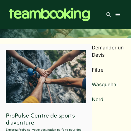
Aller
au
Men
contenu
Demander un
Devis
Filtre
Wasquehal
Nord
ProPulse Centre de sports
d'aventure
Explorez ProPulse, votre destination parfaite pour des