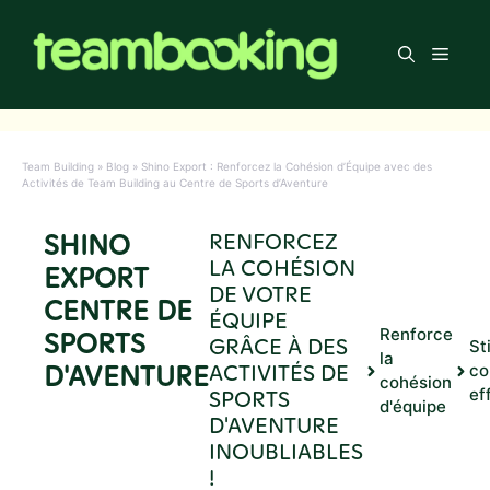
Aller
au
Men
contenu
Team Building
»
Blog
»
Shino Export : Renforcez la Cohésion d’Équipe avec des
Activités de Team Building au Centre de Sports d’Aventure
SHINO
RENFORCEZ
LA COHÉSION
EXPORT
DE VOTRE
CENTRE DE
ÉQUIPE
Renforce
SPORTS
GRÂCE À DES
St
la
D'AVENTURE
ACTIVITÉS DE
co
cohésion
SPORTS
ef
d'équipe
D'AVENTURE
INOUBLIABLES
!