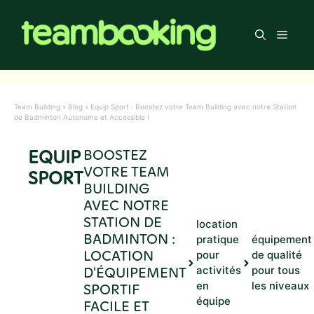
Aller
au
Men
contenu
Team Building
»
Blog
»
Equip Sport : Boostez votre Team Building avec notre Station
de Badminton Autonome et Accessible !
EQUIP
BOOSTEZ
VOTRE TEAM
SPORT
BUILDING
AVEC NOTRE
STATION DE
location
BADMINTON :
pratique
équipement
LOCATION
pour
de qualité
D'ÉQUIPEMENT
activités
pour tous
en
les niveaux
SPORTIF
équipe
FACILE ET