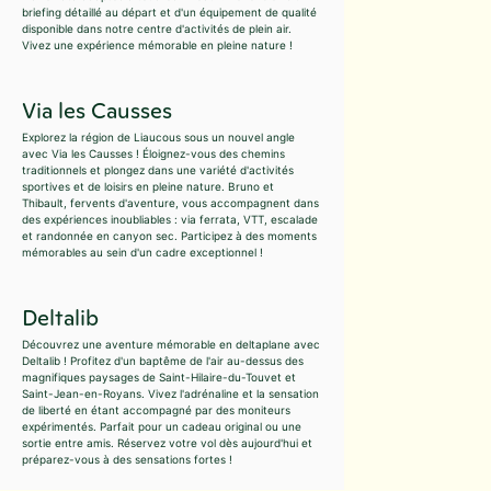
briefing détaillé au départ et d'un équipement de qualité
disponible dans notre centre d'activités de plein air.
Vivez une expérience mémorable en pleine nature !
Via les Causses
Explorez la région de Liaucous sous un nouvel angle
avec Via les Causses ! Éloignez-vous des chemins
traditionnels et plongez dans une variété d'activités
sportives et de loisirs en pleine nature. Bruno et
Thibault, fervents d'aventure, vous accompagnent dans
des expériences inoubliables : via ferrata, VTT, escalade
et randonnée en canyon sec. Participez à des moments
mémorables au sein d'un cadre exceptionnel !
Deltalib
Découvrez une aventure mémorable en deltaplane avec
Deltalib ! Profitez d'un baptême de l'air au-dessus des
magnifiques paysages de Saint-Hilaire-du-Touvet et
Saint-Jean-en-Royans. Vivez l'adrénaline et la sensation
de liberté en étant accompagné par des moniteurs
expérimentés. Parfait pour un cadeau original ou une
sortie entre amis. Réservez votre vol dès aujourd'hui et
préparez-vous à des sensations fortes !