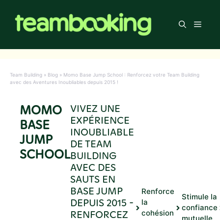
Aller
au
Men
contenu
Team Building
»
Blog
»
Momo Base Jump School : Renforcez votre Team Building
avec des Aventures Inoubliables depuis 2015 !
MOMO
VIVEZ UNE
EXPÉRIENCE
BASE
INOUBLIABLE
JUMP
DE TEAM
SCHOOL
BUILDING
AVEC DES
SAUTS EN
BASE JUMP
Renforce
Stimule la
DEPUIS 2015 -
la
confiance
RENFORCEZ
cohésion
mutuelle