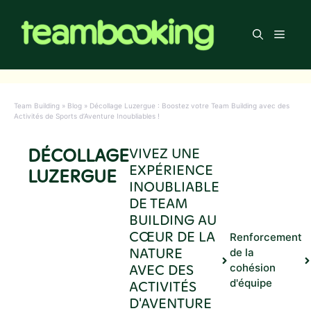
Aller
au
Men
contenu
Team Building
»
Blog
»
Décollage Luzergue : Boostez votre Team Building avec des
Activités de Sports d’Aventure Inoubliables !
DÉCOLLAGE
VIVEZ UNE
EXPÉRIENCE
LUZERGUE
INOUBLIABLE
DE TEAM
BUILDING AU
CŒUR DE LA
Renforcement
NATURE
de la
AVEC DES
cohésion
d'équipe
ACTIVITÉS
D'AVENTURE