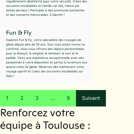
régulièrement désinfecté pour votre sécurité. Créez des
souvenirs inoubliables en famille cet été, même par
temps pluvieux ! Participez à des aventures excitantes
et des moments mémorables. À bientôt !
Fun & Fly
Explorez Fun & Fly, votre spécialiste des voyages de
glisse depuis plus de 30 ans. Que vous soyez novice ou
confirmé, nous vous offrons des séjours personnalisés
pour le kitesurf, le wingfoil, le windsurf, le surf et le
paddle. Vivez une expérience exceptionnelle avec des
passionnés à votre disposition et partez à l'aventure aux
quatre coins du globe. Réservez dès maintenant votre
voyage sportif et créez des souvenirs inoubliables sur
l'eau !
1
2
3
…
9
Suivant
Renforcez votre
équipe à Toulouse :