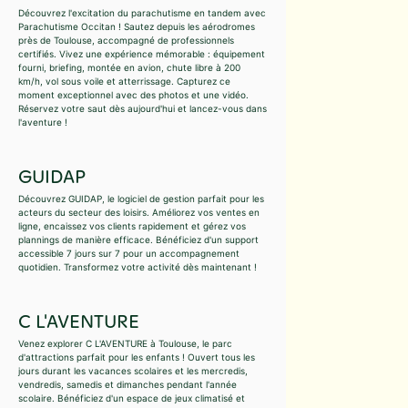
Découvrez l'excitation du parachutisme en tandem avec
Parachutisme Occitan ! Sautez depuis les aérodromes
près de Toulouse, accompagné de professionnels
certifiés. Vivez une expérience mémorable : équipement
fourni, briefing, montée en avion, chute libre à 200
km/h, vol sous voile et atterrissage. Capturez ce
moment exceptionnel avec des photos et une vidéo.
Réservez votre saut dès aujourd'hui et lancez-vous dans
l'aventure !
GUIDAP
Découvrez GUIDAP, le logiciel de gestion parfait pour les
acteurs du secteur des loisirs. Améliorez vos ventes en
ligne, encaissez vos clients rapidement et gérez vos
plannings de manière efficace. Bénéficiez d'un support
accessible 7 jours sur 7 pour un accompagnement
quotidien. Transformez votre activité dès maintenant !
C L'AVENTURE
Venez explorer C L'AVENTURE à Toulouse, le parc
d'attractions parfait pour les enfants ! Ouvert tous les
jours durant les vacances scolaires et les mercredis,
vendredis, samedis et dimanches pendant l'année
scolaire. Bénéficiez d'un espace de jeux climatisé et