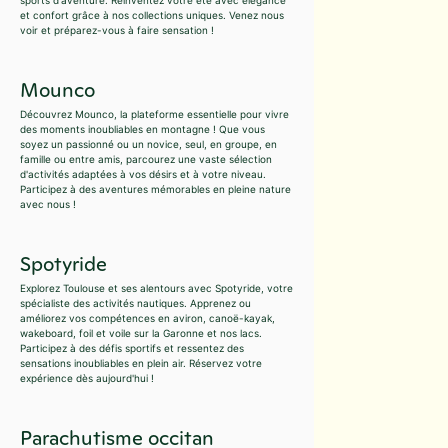
et confort grâce à nos collections uniques. Venez nous
voir et préparez-vous à faire sensation !
Mounco
Découvrez Mounco, la plateforme essentielle pour vivre
des moments inoubliables en montagne ! Que vous
soyez un passionné ou un novice, seul, en groupe, en
famille ou entre amis, parcourez une vaste sélection
d'activités adaptées à vos désirs et à votre niveau.
Participez à des aventures mémorables en pleine nature
avec nous !
Spotyride
Explorez Toulouse et ses alentours avec Spotyride, votre
spécialiste des activités nautiques. Apprenez ou
améliorez vos compétences en aviron, canoë-kayak,
wakeboard, foil et voile sur la Garonne et nos lacs.
Participez à des défis sportifs et ressentez des
sensations inoubliables en plein air. Réservez votre
expérience dès aujourd'hui !
Parachutisme occitan