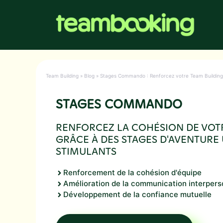
Aller
au
contenu
Team Building
»
Blog
»
Stages Commando : Renforcez votre Team Building 
STAGES COMMANDO
RENFORCEZ LA COHÉSION DE VOT
GRÂCE À DES STAGES D'AVENTURE 
STIMULANTS
Renforcement de la cohésion d'équipe
Amélioration de la communication interpers
Développement de la confiance mutuelle