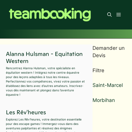
Aller
au
Men
contenu
Demander un
Alanna Hulsman - Equitation
Devis
Western
Rencontrez Alanna Hulsman, votre spécialiste en
Filtre
équitation western ! Intégrez notre centre équestre
pour des leçons adaptées à tous les niveaux.
Perfectionnez vos compétences, vivez votre passion et
Saint-Marcel
établissez des liens avec d'autres amateurs. Inscrivez-
vous dès maintenant et plongez dans l'aventure
équestre !
Morbihan
Les Rêv'heures
Explorez Les Rêv'heures, votre destination essentielle
pour des escape games ! Immergez-vous dans des
aventures palpitantes et résolvez des énigmes