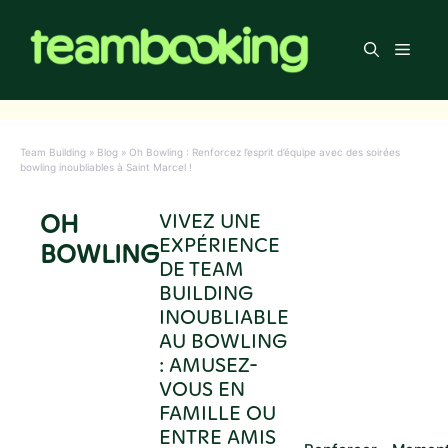
Aller
au
Men
contenu
Team Building
»
Blog
»
Oh Bowling : Renforcez l’esprit d’équipe avec des soirées
bowling inoubliables à Saint Marcel !
OH
VIVEZ UNE
EXPÉRIENCE
BOWLING
DE TEAM
BUILDING
INOUBLIABLE
AU BOWLING
: AMUSEZ-
VOUS EN
FAMILLE OU
ENTRE AMIS