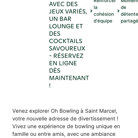
Renforcer
Momen
AVEC DES
la
de
JEUX VARIÉS,
cohésion
détent
UN BAR
d'équipe
partag
LOUNGE ET
DES
COCKTAILS
SAVOUREUX
- RÉSERVEZ
EN LIGNE
DÈS
MAINTENANT
!
Venez explorer Oh Bowling à Saint Marcel,
votre nouvelle adresse de divertissement !
Vivez une expérience de bowling unique en
famille ou entre amis, avec une ambiance