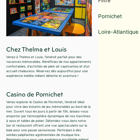
Filtre
Pornichet
Loire-Atlantique
Chez Thelma et Louis
Venez à Thelma et Louis, l'endroit parfait pour des
vacances mémorables. Bénéficiez de nos appartements
confortables, d'activités de plein air captivantes et d'un
accueil chaleureux. Réservez dès aujourd'hui pour une
expérience inédite mêlant détente et aventure !
Casino de Pornichet
Venez explorer le Casino de Pornichet, l'endroit idéal
pour vivre des instants de jeu mémorables au bord de la
mer. Ouvert tous les jours à partir de 10h, laissez-vous
emporter par l'atmosphère dynamique de nos machines
à sous et tables de poker. Détendez-vous dans notre
bar et restaurant offrant une vue spectaculaire sur la
baie pour une pause savoureuse. Participez à des
soirées palpitantes agrémentées de musique live.
Rejoignez-nous pour une expérience inoubliable mêlant