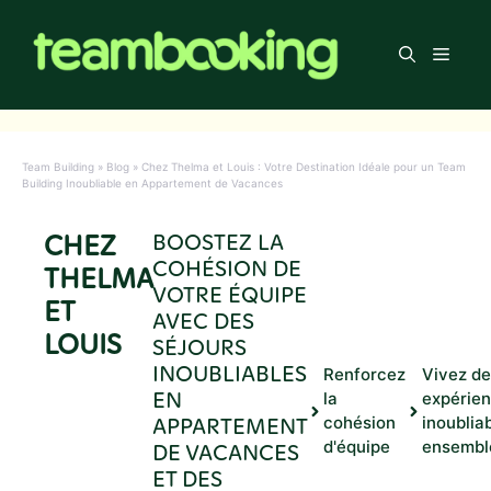
Aller
au
Men
contenu
Team Building
»
Blog
»
Chez Thelma et Louis : Votre Destination Idéale pour un Team
Building Inoubliable en Appartement de Vacances
CHEZ
BOOSTEZ LA
COHÉSION DE
THELMA
VOTRE ÉQUIPE
ET
AVEC DES
LOUIS
SÉJOURS
INOUBLIABLES
Renforcez
Vivez d
EN
la
expérie
APPARTEMENT
cohésion
inoublia
d'équipe
ensembl
DE VACANCES
ET DES