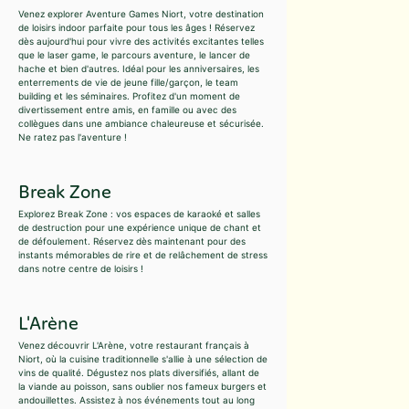
Venez explorer Aventure Games Niort, votre destination
de loisirs indoor parfaite pour tous les âges ! Réservez
dès aujourd'hui pour vivre des activités excitantes telles
que le laser game, le parcours aventure, le lancer de
hache et bien d'autres. Idéal pour les anniversaires, les
enterrements de vie de jeune fille/garçon, le team
building et les séminaires. Profitez d'un moment de
divertissement entre amis, en famille ou avec des
collègues dans une ambiance chaleureuse et sécurisée.
Ne ratez pas l'aventure !
Break Zone
Explorez Break Zone : vos espaces de karaoké et salles
de destruction pour une expérience unique de chant et
de défoulement. Réservez dès maintenant pour des
instants mémorables de rire et de relâchement de stress
dans notre centre de loisirs !
L'Arène
Venez découvrir L'Arène, votre restaurant français à
Niort, où la cuisine traditionnelle s'allie à une sélection de
vins de qualité. Dégustez nos plats diversifiés, allant de
la viande au poisson, sans oublier nos fameux burgers et
andouillettes. Assistez à nos événements tout au long