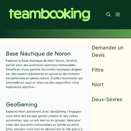
Aller
au
Men
contenu
Demander un
Base Nautique de Noron
Devis
Explorez la Base Nautique de Niort Noron, l'endroit
parfait pour des aventures sportives mémorables.
Filtre
Bénéficiez d'une gamme d'activités nautiques dirigées
par des experts passionnés et savourez des instants
exceptionnels en pleine nature. Éveillez l'aventurier qui
sommeille en vous et réservez dès aujourd'hui votre
Niort
expérience sportive !
Deux-Sèvres
GeoGaming
Explorez Niort autrement avec GeoGaming ! Engagez-
vous dans des escape games urbains et des visites
autonomes, que ce soit seul ou en groupe. Idéal pour
créer des souvenirs mémorables en famille ou entre
amis, amusez-vous tout en découvrant la ville grâce à