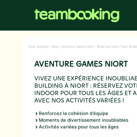
Aller
au
contenu
Team Building
»
Blog
»
Aventure Games Niort : Réservez votre Team Building
AVENTURE GAMES NIORT
VIVEZ UNE EXPÉRIENCE INOUBLIA
BUILDING À NIORT : RÉSERVEZ VO
INDOOR POUR TOUS LES ÂGES ET
AVEC NOS ACTIVITÉS VARIÉES !
Renforcez la cohésion d'équipe
Moments de divertissement inoubliables
Activités variées pour tous les âges