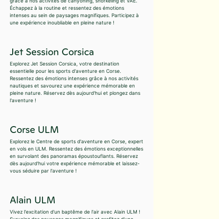
grâce à nos activités de canyoning, snorkeling et VAE.
Échappez à la routine et ressentez des émotions
intenses au sein de paysages magnifiques. Participez à
une expérience inoubliable en pleine nature !
Jet Session Corsica
Explorez Jet Session Corsica, votre destination
essentielle pour les sports d'aventure en Corse.
Ressentez des émotions intenses grâce à nos activités
nautiques et savourez une expérience mémorable en
pleine nature. Réservez dès aujourd'hui et plongez dans
l'aventure !
Corse ULM
Explorez le Centre de sports d'aventure en Corse, expert
en vols en ULM. Ressentez des émotions exceptionnelles
en survolant des panoramas époustouflants. Réservez
dès aujourd'hui votre expérience mémorable et laissez-
vous séduire par l'aventure !
Alain ULM
Vivez l'excitation d'un baptême de l'air avec Alain ULM !