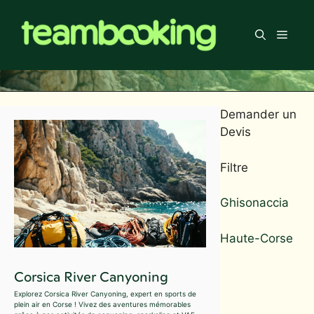
Aller
au
Men
contenu
Demander un
Devis
Filtre
Ghisonaccia
Haute-Corse
Corsica River Canyoning
Explorez Corsica River Canyoning, expert en sports de
plein air en Corse ! Vivez des aventures mémorables