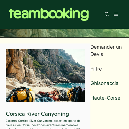
Aller
au
Men
contenu
Demander un
Devis
Filtre
Ghisonaccia
Haute-Corse
Corsica River Canyoning
Explorez Corsica River Canyoning, expert en sports de
plein air en Corse ! Vivez des aventures mémorables