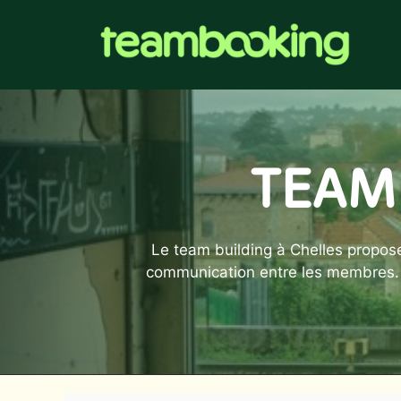
Aller
au
contenu
TEAM
Le team building à Chelles propose 
communication entre les membres. C