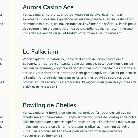
Aurora Casino Ace
ss
Venez explorer Aurora Casino Ace, votre lieu de divertissement par
excellence ! Vivez une expérience de jeu sans pareille avec un vaste choix
 de
de machines à sous, de jeux de table et d'événements spéciaux. Participez à
des soirées mémorables et profitez de promotions alléchantes. Immergez-
vous dans le monde du jeu et tentez votre chance dès maintenant !
Le Palladium
te
Venez explorer Le Palladium, votre destination de loisirs essentielle !
s !
Savourez l'ambiance d'un bar karaoké dynamique, détendez-vous dans un
bar lounge apaisant, vivez l'excitation d'un bar sportif pendant les matchs, et
amusez-vous dans notre centre de laser game captivant. Parfait pour toute
la famille, notre aire de jeux pour enfants et nos activités sportives vous
e !
promettent des souvenirs mémorables. Rejoignez-nous pour des journées de
plaisir et de relaxation !
Bowling de Chelles
Venez explorer le Bowling de Chelles, l'endroit parfait pour des soirées de
 et
divertissement mémorables ! Bénéficiez de nos pistes de bowling et de notre
our
salle de billard dans une atmosphère chaleureuse. N'oubliez pas d'arriver au
J.
moins une heure avant la fermeture pour profiter au maximum de votre
visite. Suivez-nous sur Facebook pour rester informé des dernières
nouvelles et événements !