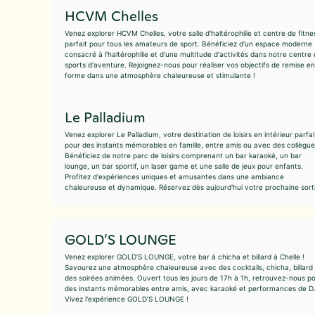
HCVM Chelles
Venez explorer HCVM Chelles, votre salle d'haltérophilie et centre de fitne
parfait pour tous les amateurs de sport. Bénéficiez d'un espace moderne
consacré à l'haltérophilie et d'une multitude d'activités dans notre centre
sports d'aventure. Rejoignez-nous pour réaliser vos objectifs de remise en
forme dans une atmosphère chaleureuse et stimulante !
Le Palladium
Venez explorer Le Palladium, votre destination de loisirs en intérieur parfai
pour des instants mémorables en famille, entre amis ou avec des collègue
Bénéficiez de notre parc de loisirs comprenant un bar karaoké, un bar
lounge, un bar sportif, un laser game et une salle de jeux pour enfants.
Profitez d'expériences uniques et amusantes dans une ambiance
chaleureuse et dynamique. Réservez dès aujourd'hui votre prochaine sorti
GOLD’S LOUNGE
Venez explorer GOLD’S LOUNGE, votre bar à chicha et billard à Chelle !
Savourez une atmosphère chaleureuse avec des cocktails, chicha, billard
des soirées animées. Ouvert tous les jours de 17h à 1h, retrouvez-nous p
des instants mémorables entre amis, avec karaoké et performances de D
Vivez l'expérience GOLD’S LOUNGE !