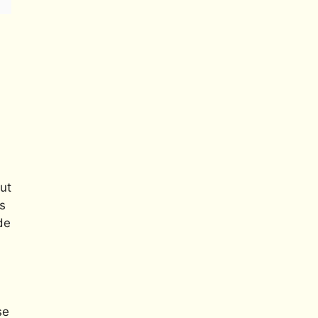
ut
s
de
se