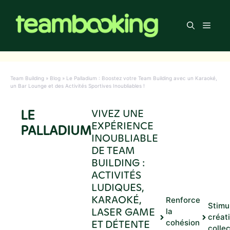
Aller
au
Men
contenu
Team Building
»
Blog
»
Le Palladium : Boostez votre Team Building avec un Karaoké,
un Bar Lounge et des Activités Sportives Inoubliables !
LE
VIVEZ UNE
EXPÉRIENCE
PALLADIUM
INOUBLIABLE
DE TEAM
BUILDING :
ACTIVITÉS
LUDIQUES,
KARAOKÉ,
Renforce
Stimu
LASER GAME
la
créati
ET DÉTENTE
cohésion
colle