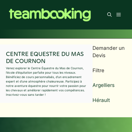
Aller
au
Men
contenu
Demander un
CENTRE EQUESTRE DU MAS
Devis
DE COURNON
Venez explorer le Centre Équestre du Mas de Cournon,
Filtre
l'école d'équitation parfaite pour tous les niveaux.
Bénéficiez de cours personnalisés, d'un encadrement
expert et d'une atmosphère chaleureuse. Participez à
Argelliers
notre aventure équestre pour nourrir votre passion pour
les chevaux et améliorer rapidement vos compétences.
Inscrivez-vous sans tarder !
Hérault