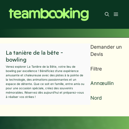
Aller
au
Men
contenu
Demander un
La tanière de la bête -
Devis
bowling
Venez explorer La Tanière de la Bête, votre lieu de
Filtre
bowling par excellence ! Bénéficiez d'une expérience
amusante et chaleureuse avec des pistes à la pointe de
la technologie, des animations passionnantes et un
Annœullin
espace de détente. Que ce soit en famille, entre amis ou
pour une occasion spéciale, créez des souvenirs
mémorables. Réservez dès aujourd'hui et préparez-vous
Nord
à réaliser vos strikes !