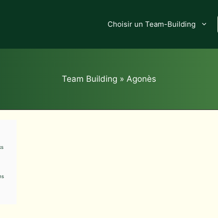
Choisir un Team-Building
Team Building
»
Agonès
ks
ns