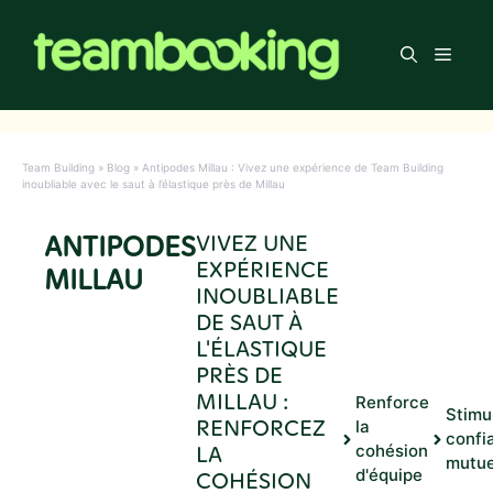
Aller
au
Men
contenu
Team Building
»
Blog
»
Antipodes Millau : Vivez une expérience de Team Building
inoubliable avec le saut à l’élastique près de Millau
ANTIPODES
VIVEZ UNE
EXPÉRIENCE
MILLAU
INOUBLIABLE
DE SAUT À
L'ÉLASTIQUE
PRÈS DE
MILLAU :
Renforce
Stimu
RENFORCEZ
la
confi
LA
cohésion
mutue
d'équipe
COHÉSION