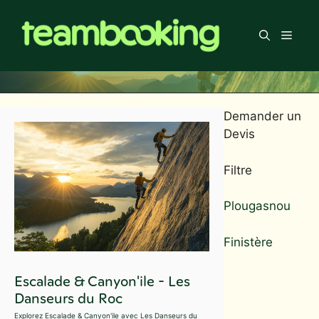
Aller
au
Men
contenu
Demander un
Devis
Filtre
Plougasnou
Finistère
Escalade & Canyon'ile - Les
Danseurs du Roc
Explorez Escalade & Canyon'ile avec Les Danseurs du