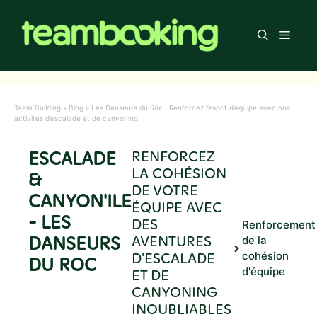
Aller
au
Men
contenu
Team Building
»
Blog
»
Les Danseurs du Roc : Renforcez l’esprit d’équipe avec nos
activités d’escalade et de canyoning
ESCALADE
RENFORCEZ
LA COHÉSION
&
DE VOTRE
CANYON'ILE
ÉQUIPE AVEC
- LES
DES
Renforcement
DANSEURS
AVENTURES
de la
D'ESCALADE
cohésion
DU ROC
d'équipe
ET DE
CANYONING
INOUBLIABLES