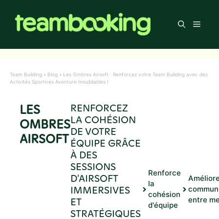
Aller
au
Men
contenu
Team Building
»
Blog
»
Les Ombres Airsoft : Renforcez votre Team Building avec des
Activités Sportives Aventure Inoubliables !
LES
RENFORCEZ
LA COHÉSION
OMBRES
DE VOTRE
AIRSOFT
ÉQUIPE GRÂCE
À DES
SESSIONS
Renforce
D'AIRSOFT
Améliore
la
IMMERSIVES
communi
cohésion
ET
entre m
d'équipe
STRATÉGIQUES