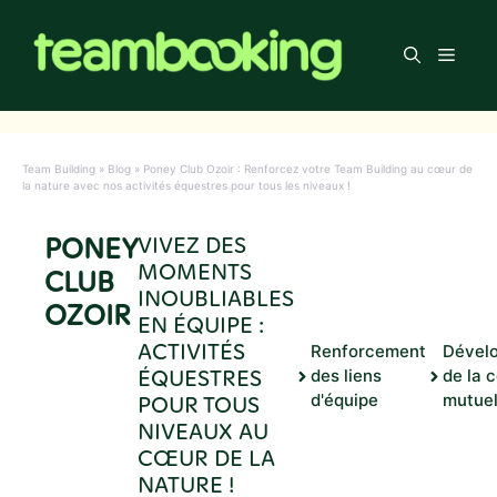
Aller
au
Men
contenu
Team Building
»
Blog
»
Poney Club Ozoir : Renforcez votre Team Building au cœur de
la nature avec nos activités équestres pour tous les niveaux !
PONEY
VIVEZ DES
MOMENTS
CLUB
INOUBLIABLES
OZOIR
EN ÉQUIPE :
ACTIVITÉS
Renforcement
Dével
ÉQUESTRES
des liens
de la 
POUR TOUS
d'équipe
mutuel
NIVEAUX AU
CŒUR DE LA
NATURE !