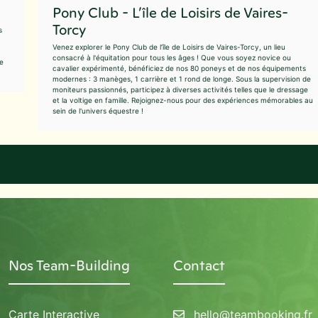
Pony Club - L’île de Loisirs de Vaires-
Torcy
s
Venez explorer le Pony Club de l’île de Loisirs de Vaires-Torcy, un lieu
consacré à l'équitation pour tous les âges ! Que vous soyez novice ou
ne
cavalier expérimenté, bénéficiez de nos 80 poneys et de nos équipements
modernes : 3 manèges, 1 carrière et 1 rond de longe. Sous la supervision de
moniteurs passionnés, participez à diverses activités telles que le dressage
et la voltige en famille. Rejoignez-nous pour des expériences mémorables au
sein de l'univers équestre !
Nos Team-Building
Contact
Carte Interactive
hello@teambooking.fr