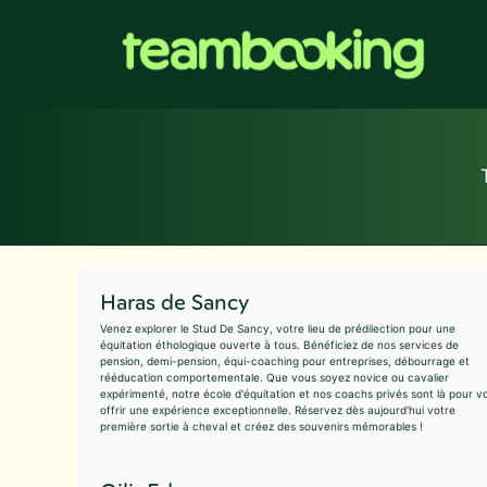
Aller
au
contenu
Haras de Sancy
Venez explorer le Stud De Sancy, votre lieu de prédilection pour une
équitation éthologique ouverte à tous. Bénéficiez de nos services de
pension, demi-pension, équi-coaching pour entreprises, débourrage et
rééducation comportementale. Que vous soyez novice ou cavalier
expérimenté, notre école d'équitation et nos coachs privés sont là pour v
offrir une expérience exceptionnelle. Réservez dès aujourd'hui votre
première sortie à cheval et créez des souvenirs mémorables !