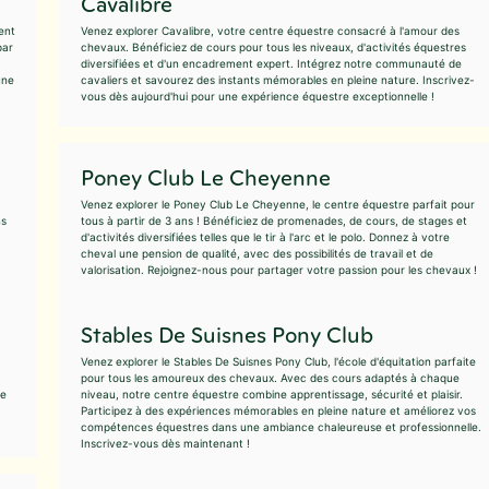
Cavalibre
ent
Venez explorer Cavalibre, votre centre équestre consacré à l'amour des
par
chevaux. Bénéficiez de cours pour tous les niveaux, d'activités équestres
diversifiées et d'un encadrement expert. Intégrez notre communauté de
une
cavaliers et savourez des instants mémorables en pleine nature. Inscrivez-
vous dès aujourd'hui pour une expérience équestre exceptionnelle !
Poney Club Le Cheyenne
Venez explorer le Poney Club Le Cheyenne, le centre équestre parfait pour
ns
tous à partir de 3 ans ! Bénéficiez de promenades, de cours, de stages et
d'activités diversifiées telles que le tir à l'arc et le polo. Donnez à votre
cheval une pension de qualité, avec des possibilités de travail et de
valorisation. Rejoignez-nous pour partager votre passion pour les chevaux !
Stables De Suisnes Pony Club
Venez explorer le Stables De Suisnes Pony Club, l'école d'équitation parfaite
pour tous les amoureux des chevaux. Avec des cours adaptés à chaque
ue
niveau, notre centre équestre combine apprentissage, sécurité et plaisir.
Participez à des expériences mémorables en pleine nature et améliorez vos
compétences équestres dans une ambiance chaleureuse et professionnelle.
Inscrivez-vous dès maintenant !