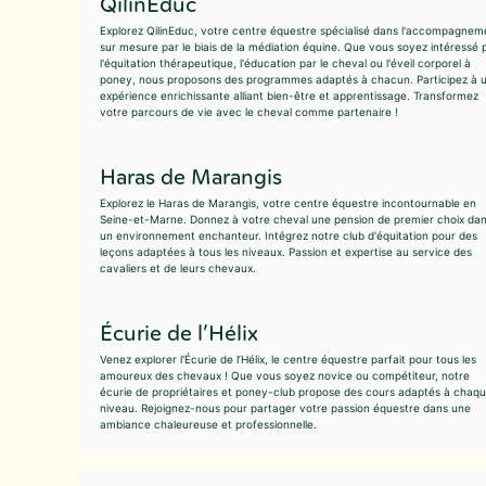
QilinEduc
Explorez QilinEduc, votre centre équestre spécialisé dans l'accompagnem
sur mesure par le biais de la médiation équine. Que vous soyez intéressé 
l'équitation thérapeutique, l'éducation par le cheval ou l'éveil corporel à
poney, nous proposons des programmes adaptés à chacun. Participez à 
expérience enrichissante alliant bien-être et apprentissage. Transformez
votre parcours de vie avec le cheval comme partenaire !
Haras de Marangis
Explorez le Haras de Marangis, votre centre équestre incontournable en
Seine-et-Marne. Donnez à votre cheval une pension de premier choix da
un environnement enchanteur. Intégrez notre club d'équitation pour des
leçons adaptées à tous les niveaux. Passion et expertise au service des
cavaliers et de leurs chevaux.
Écurie de l’Hélix
Venez explorer l'Écurie de l’Hélix, le centre équestre parfait pour tous les
amoureux des chevaux ! Que vous soyez novice ou compétiteur, notre
écurie de propriétaires et poney-club propose des cours adaptés à chaq
niveau. Rejoignez-nous pour partager votre passion équestre dans une
ambiance chaleureuse et professionnelle.