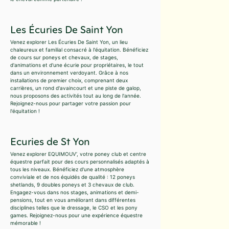
Les Écuries De Saint Yon
Venez explorer Les Écuries De Saint Yon, un lieu
chaleureux et familial consacré à l'équitation. Bénéficiez
de cours sur poneys et chevaux, de stages,
d'animations et d'une écurie pour propriétaires, le tout
dans un environnement verdoyant. Grâce à nos
installations de premier choix, comprenant deux
carrières, un rond d'avaincourt et une piste de galop,
nous proposons des activités tout au long de l'année.
Rejoignez-nous pour partager votre passion pour
l'équitation !
Ecuries de St Yon
Venez explorer EQUIMOUV’, votre poney club et centre
équestre parfait pour des cours personnalisés adaptés à
tous les niveaux. Bénéficiez d'une atmosphère
conviviale et de nos équidés de qualité : 12 poneys
shetlands, 9 doubles poneys et 3 chevaux de club.
Engagez-vous dans nos stages, animations et demi-
pensions, tout en vous améliorant dans différentes
disciplines telles que le dressage, le CSO et les pony
games. Rejoignez-nous pour une expérience équestre
mémorable !