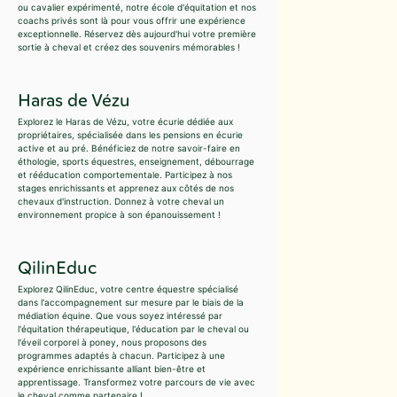
ou cavalier expérimenté, notre école d'équitation et nos
coachs privés sont là pour vous offrir une expérience
exceptionnelle. Réservez dès aujourd'hui votre première
sortie à cheval et créez des souvenirs mémorables !
Haras de Vézu
Explorez le Haras de Vézu, votre écurie dédiée aux
propriétaires, spécialisée dans les pensions en écurie
active et au pré. Bénéficiez de notre savoir-faire en
éthologie, sports équestres, enseignement, débourrage
et rééducation comportementale. Participez à nos
stages enrichissants et apprenez aux côtés de nos
chevaux d'instruction. Donnez à votre cheval un
environnement propice à son épanouissement !
QilinEduc
Explorez QilinEduc, votre centre équestre spécialisé
dans l'accompagnement sur mesure par le biais de la
médiation équine. Que vous soyez intéressé par
l'équitation thérapeutique, l'éducation par le cheval ou
l'éveil corporel à poney, nous proposons des
programmes adaptés à chacun. Participez à une
expérience enrichissante alliant bien-être et
apprentissage. Transformez votre parcours de vie avec
le cheval comme partenaire !