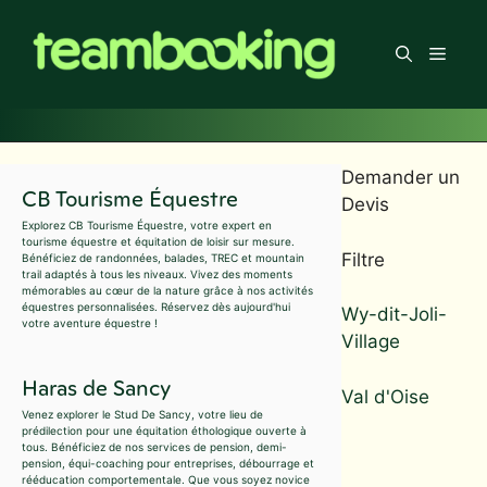
Aller
au
Men
contenu
Demander un
CB Tourisme Équestre
Devis
Explorez CB Tourisme Équestre, votre expert en
tourisme équestre et équitation de loisir sur mesure.
Filtre
Bénéficiez de randonnées, balades, TREC et mountain
trail adaptés à tous les niveaux. Vivez des moments
mémorables au cœur de la nature grâce à nos activités
équestres personnalisées. Réservez dès aujourd'hui
Wy-dit-Joli-
votre aventure équestre !
Village
Haras de Sancy
Val d'Oise
Venez explorer le Stud De Sancy, votre lieu de
prédilection pour une équitation éthologique ouverte à
tous. Bénéficiez de nos services de pension, demi-
pension, équi-coaching pour entreprises, débourrage et
rééducation comportementale. Que vous soyez novice