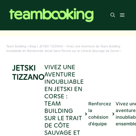
Aller
au
Men
contenu
Team Building
»
Blog
»
JETSKI TIZZANO : Vivez une Aventure de Team Building
Inoubliable en Randonnée Jetski Sans Permis sur le Littoral Sauvage de Corse !
JETSKI
VIVEZ UNE
AVENTURE
TIZZANO
INOUBLIABLE
EN JETSKI EN
CORSE :
TEAM
Renforcez
Vivez un
BUILDING
la
aventure
SUR LE TRAIT
cohésion
inoubliab
d'équipe
ensembl
DE CÔTE
SAUVAGE ET