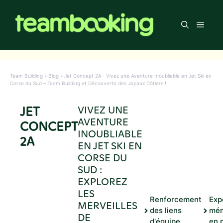
Aller
au
Men
contenu
Team Building
»
Blog
»
Jet Concept 2A : Vivez une Aventure Inoubliable en Jet Ski en
Corse du Sud – Team Building et Découverte des Joyaux Côtiers !
JET
VIVEZ UNE
AVENTURE
CONCEPT
INOUBLIABLE
2A
EN JET SKI EN
CORSE DU
SUD :
EXPLOREZ
LES
Renforcement
Exp
MERVEILLES
des liens
mém
DE
d'équipe
en p