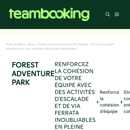
Aller
au
Men
contenu
Team Building
»
Blog
»
Forest Adventure Park & Via Ferrata : Renforcez l’esprit
d’équipe avec des activités d’escalade inoubliables !
FOREST
RENFORCEZ
LA COHÉSION
ADVENTURE
DE VOTRE
PARK
ÉQUIPE AVEC
DES ACTIVITÉS
Renforce
Sti
D'ESCALADE
la
co
ET DE VIA
cohésion
en
d'équipe
co
FERRATA
INOUBLIABLES
EN PLEINE